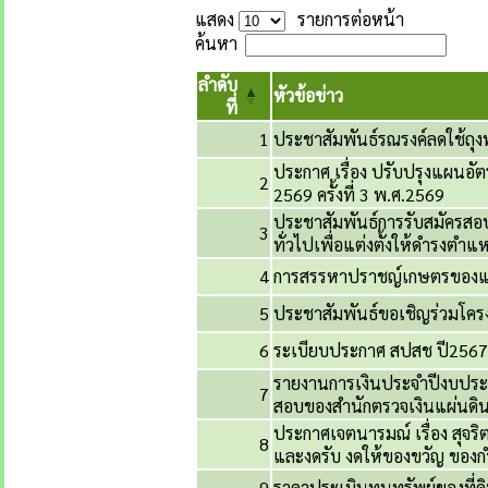
แสดง
รายการต่อหน้า
ค้นหา
ลำดับ
หัวข้อข่าว
ที่
1
ประชาสัมพันธ์รณรงค์ลดใช้ถ
ประกาศ เรื่อง ปรับปรุงแผนอั
2
2569 ครั้งที่ 3 พ.ศ.2569
ประชาสัมพันธ์การรับสมัครส
3
ทั่วไปเพื่อแต่งตั้งให้ดำรงต
4
การสรรหาปราชญ์เกษตรของแผ
5
ประชาสัมพันธ์ขอเชิญร่วมโคร
6
ระเบียบประกาศ สปสช ปี2567
รายงานการเงินประจำปีงบปร
7
สอบของสำนักตรวจเงินแผ่นดิ
ประกาศเจตนารมณ์ เรื่อง สุจริ
8
และงดรับ งดให้ของขวัญ ของกำน
9
ราคาประเมินทุนทรัพย์ของที่ด