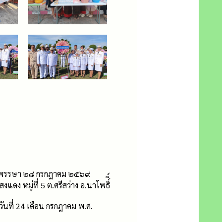
ะชนมพรรษา ๒๘ กรกฎาคม ๒๕๖๙
 หมู่ที่ 5 ต.ศรีสว่าง อ.นาโพธิ์ิ์
วันที่ 24 เดือน กรกฎาคม พ.ศ.